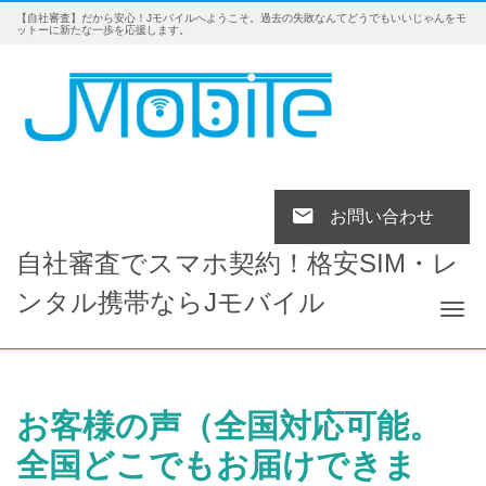
【自社審査】だから安心！Jモバイルへようこそ。過去の失敗なんてどうでもいいじゃんをモ
ットーに新たな一歩を応援します。
お問い合わせ
自社審査でスマホ契約！格安SIM・レ
ンタル携帯ならJモバイル
Tog
お客様の声（全国対応可能。
全国どこでもお届けできま