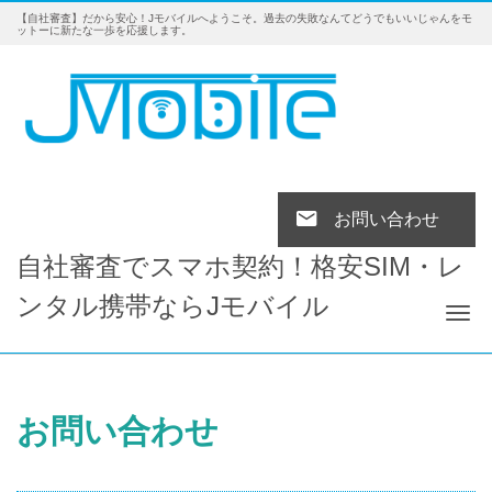
【自社審査】だから安心！Jモバイルへようこそ。過去の失敗なんてどうでもいいじゃんをモ
ットーに新たな一歩を応援します。
お問い合わせ
自社審査でスマホ契約！格安SIM・レ
ンタル携帯ならJモバイル
Tog
お問い合わせ