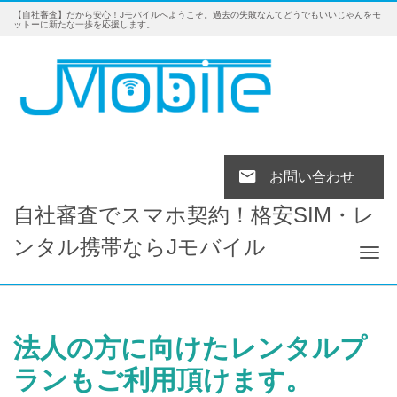
【自社審査】だから安心！Jモバイルへようこそ。過去の失敗なんてどうでもいいじゃんをモ
ットーに新たな一歩を応援します。
お問い合わせ
自社審査でスマホ契約！格安SIM・レ
ンタル携帯ならJモバイル
Tog
法人の方に向けたレンタルプ
ランもご利用頂けます。