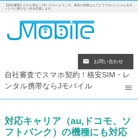
【自社審査】だから安心！Jモバイルへようこそ。過去の失敗なんてどうでもいいじゃんをモ
ットーに新たな一歩を応援します。
お問い合わせ
自社審査でスマホ契約！格安SIM・レ
ンタル携帯ならJモバイル
Tog
対応キャリア（au,ドコモ、ソ
フトバンク）の機種にも対応