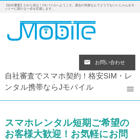
【自社審査】だから安心！Jモバイルへようこそ。過去の失敗なんてどうでもいいじゃんをモ
ットーに新たな一歩を応援します。
お問い合わせ
自社審査でスマホ契約！格安SIM・レ
ンタル携帯ならJモバイル
Tog
スマホレンタル短期ご希望の
お客様大歓迎！お気軽にお問