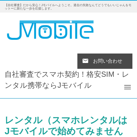
【自社審査】だから安心！Jモバイルへようこそ。過去の失敗なんてどうでもいいじゃんをモ
ットーに新たな一歩を応援します。
お問い合わせ
自社審査でスマホ契約！格安SIM・レ
ンタル携帯ならJモバイル
Tog
レンタル（スマホレンタルは
Jモバイルで始めてみません