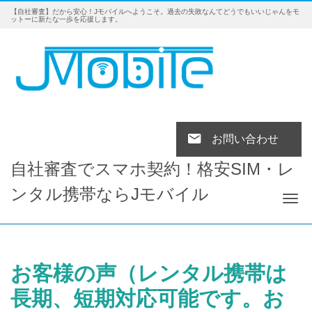
【自社審査】だから安心！Jモバイルへようこそ。過去の失敗なんてどうでもいいじゃんをモ
ットーに新たな一歩を応援します。
お問い合わせ
自社審査でスマホ契約！格安SIM・レ
ンタル携帯ならJモバイル
Tog
お客様の声（レンタル携帯は
長期、短期対応可能です。お