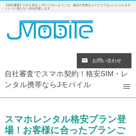
【自社審査】だから安心！Jモバイルへようこそ。過去の失敗なんてどうでもいいじゃんをモ
ットーに新たな一歩を応援します。
お問い合わせ
自社審査でスマホ契約！格安SIM・レ
ンタル携帯ならJモバイル
Tog
スマホレンタル格安プラン登
場！お客様に合ったプランご