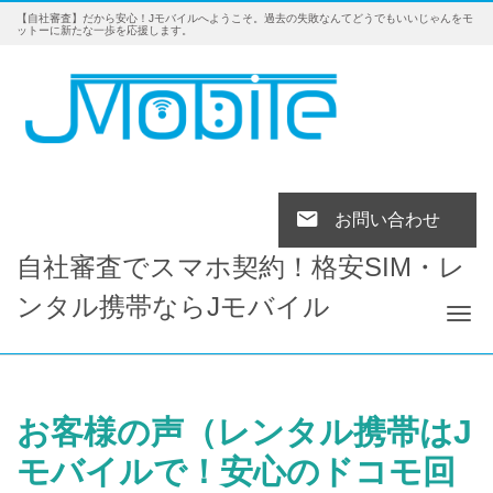
【自社審査】だから安心！Jモバイルへようこそ。過去の失敗なんてどうでもいいじゃんをモ
ットーに新たな一歩を応援します。
お問い合わせ
自社審査でスマホ契約！格安SIM・レ
ンタル携帯ならJモバイル
Tog
お客様の声（レンタル携帯はJ
モバイルで！安心のドコモ回