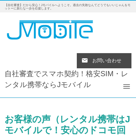
【自社審査】だから安心！Jモバイルへようこそ。過去の失敗なんてどうでもいいじゃんをモ
ットーに新たな一歩を応援します。
お問い合わせ
自社審査でスマホ契約！格安SIM・レ
ンタル携帯ならJモバイル
Tog
お客様の声（レンタル携帯はJ
モバイルで！安心のドコモ回