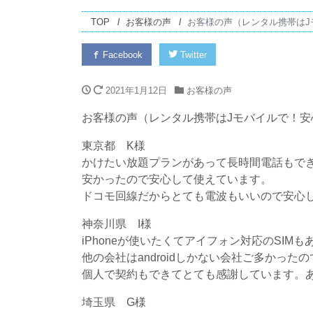
TOP
お客様の声
お客様の声（レンタル携帯は
Facebook
Twitter
2021年1月12日
お客様の声
お客様の声（レンタル携帯はJモバイルで！
東京都 K様
かけたい放題プランがあって長時間電話もで
安かったので安心して使えています。
ドコモ回線だからとても電波もいいので安心
神奈川県 I様
iPhoneが使いたくてアイフォン対応のSIM
他の会社はandroidしかない会社ご多かった
個人で契約もできてとても感謝しています。
埼玉県 G様