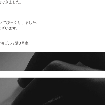
約できました。
ていてびっくりしました。
ございます。
海ビル 7階B号室