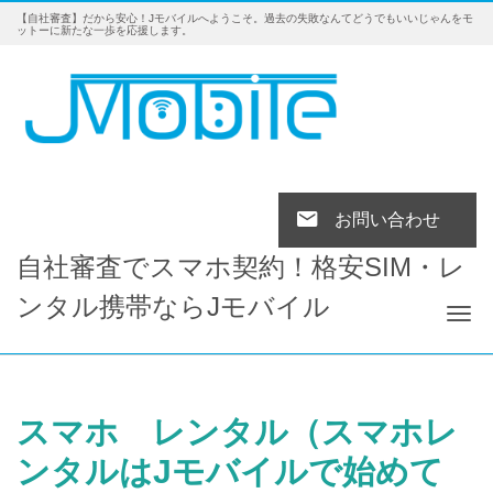
【自社審査】だから安心！Jモバイルへようこそ。過去の失敗なんてどうでもいいじゃんをモ
ットーに新たな一歩を応援します。
お問い合わせ
自社審査でスマホ契約！格安SIM・レ
ンタル携帯ならJモバイル
Tog
スマホ レンタル（スマホレ
ンタルはJモバイルで始めて