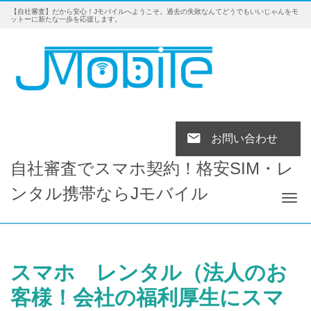
【自社審査】だから安心！Jモバイルへようこそ。過去の失敗なんてどうでもいいじゃんをモ
ットーに新たな一歩を応援します。
お問い合わせ
自社審査でスマホ契約！格安SIM・レ
ンタル携帯ならJモバイル
Tog
スマホ レンタル（法人のお
客様！会社の福利厚生にスマ