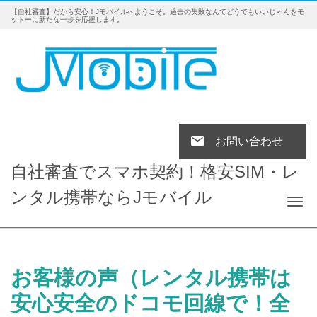
【自社審査】だから安心！Jモバイルへようこそ。過去の失敗なんてどうでもいいじゃんをモ
ットーに新たな一歩を応援します。
お問い合わせ
自社審査でスマホ契約！格安SIM・レ
ンタル携帯ならJモバイル
Tog
お客様の声（レンタル携帯は
安心安全のドコモ回線で！全