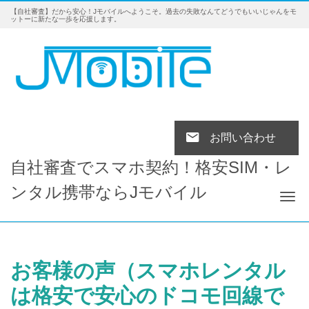
【自社審査】だから安心！Jモバイルへようこそ。過去の失敗なんてどうでもいいじゃんをモ
ットーに新たな一歩を応援します。
お問い合わせ
自社審査でスマホ契約！格安SIM・レ
ンタル携帯ならJモバイル
Tog
お客様の声（スマホレンタル
は格安で安心のドコモ回線で