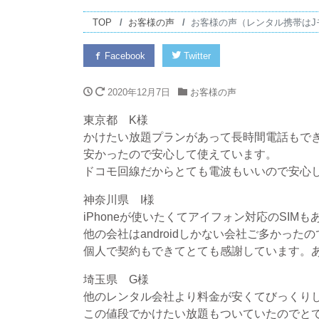
TOP
お客様の声
お客様の声（レンタル携帯は
Facebook
Twitter
2020年12月7日
お客様の声
東京都 K様
かけたい放題プランがあって長時間電話もで
安かったので安心して使えています。
ドコモ回線だからとても電波もいいので安心
神奈川県 I様
iPhoneが使いたくてアイフォン対応のSIM
他の会社はandroidしかない会社ご多かった
個人で契約もできてとても感謝しています。
埼玉県 G様
他のレンタル会社より料金が安くてびっくり
この値段でかけたい放題もついていたのでと