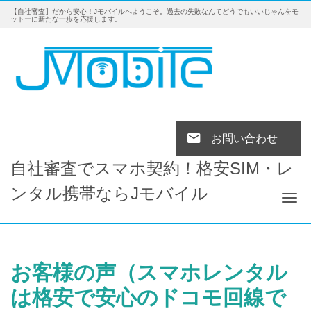
【自社審査】だから安心！Jモバイルへようこそ。過去の失敗なんてどうでもいいじゃんをモ
ットーに新たな一歩を応援します。
お問い合わせ
自社審査でスマホ契約！格安SIM・レ
ンタル携帯ならJモバイル
Tog
お客様の声（スマホレンタル
は格安で安心のドコモ回線で