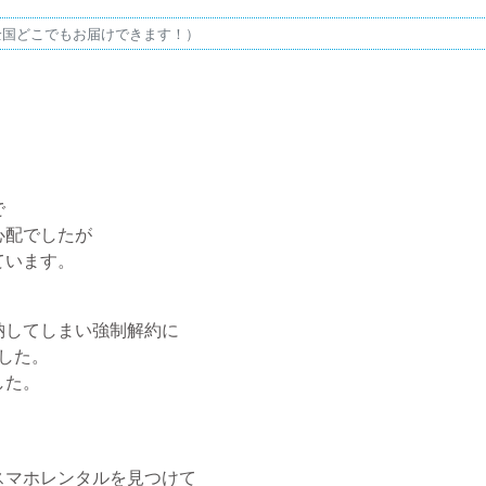
全国どこでもお届けできます！）
で
心配でしたが
ています。
納してしまい強制解約に
した。
した。
スマホレンタルを見つけて