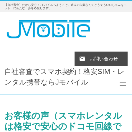
【自社審査】だから安心！Jモバイルへようこそ。過去の失敗なんてどうでもいいじゃんをモ
ットーに新たな一歩を応援します。
お問い合わせ
自社審査でスマホ契約！格安SIM・レ
ンタル携帯ならJモバイル
Tog
お客様の声（スマホレンタル
は格安で安心のドコモ回線で