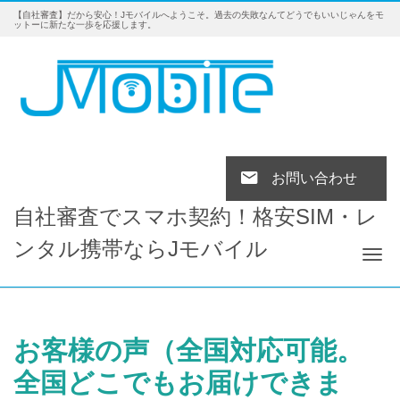
【自社審査】だから安心！Jモバイルへようこそ。過去の失敗なんてどうでもいいじゃんをモ
ットーに新たな一歩を応援します。
お問い合わせ
自社審査でスマホ契約！格安SIM・レ
ンタル携帯ならJモバイル
Tog
お客様の声（全国対応可能。
全国どこでもお届けできま