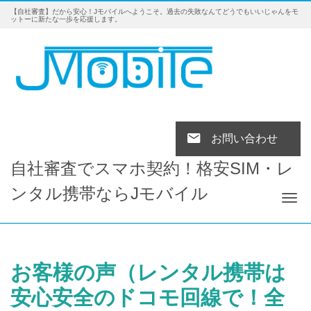
【自社審査】だから安心！Jモバイルへようこそ。過去の失敗なんてどうでもいいじゃんをモ
ットーに新たな一歩を応援します。
お問い合わせ
自社審査でスマホ契約！格安SIM・レ
ンタル携帯ならJモバイル
Tog
お客様の声（レンタル携帯は
安心安全のドコモ回線で！全