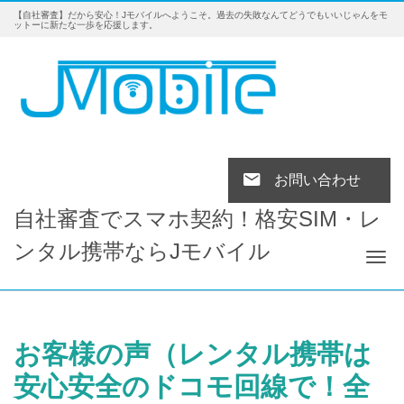
【自社審査】だから安心！Jモバイルへようこそ。過去の失敗なんてどうでもいいじゃんをモ
ットーに新たな一歩を応援します。
お問い合わせ
自社審査でスマホ契約！格安SIM・レ
ンタル携帯ならJモバイル
Tog
お客様の声（レンタル携帯は
安心安全のドコモ回線で！全