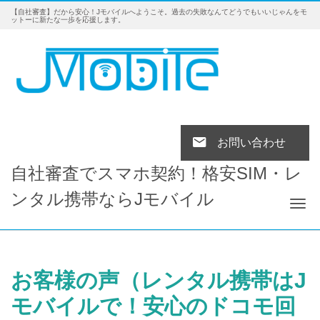
【自社審査】だから安心！Jモバイルへようこそ。過去の失敗なんてどうでもいいじゃんをモ
ットーに新たな一歩を応援します。
お問い合わせ
自社審査でスマホ契約！格安SIM・レ
ンタル携帯ならJモバイル
Tog
お客様の声（レンタル携帯はJ
モバイルで！安心のドコモ回