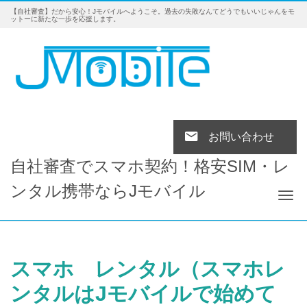
【自社審査】だから安心！Jモバイルへようこそ。過去の失敗なんてどうでもいいじゃんをモ
ットーに新たな一歩を応援します。
お問い合わせ
自社審査でスマホ契約！格安SIM・レ
ンタル携帯ならJモバイル
Tog
スマホ レンタル（スマホレ
ンタルはJモバイルで始めて