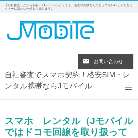
【自社審査】だから安心！Jモバイルへようこそ。過去の失敗なんてどうでもいいじゃんをモ
ットーに新たな一歩を応援します。
お問い合わせ
自社審査でスマホ契約！格安SIM・レ
ンタル携帯ならJモバイル
Tog
スマホ レンタル（Jモバイル
ではドコモ回線を取り扱って