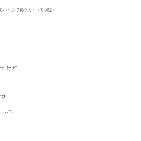
モバイルで安心のドコモ回線）
いたけど
たが
ました。